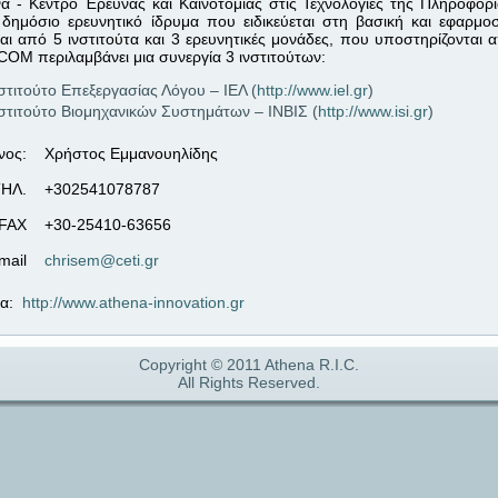
ά - Κέντρο Έρευνας και Καινοτομίας στις Τεχνολογίες της Πληροφορ
α δημόσιο ερευνητικό ίδρυμα που ειδικεύεται στη βασική και εφαρμ
αι από 5 ινστιτούτα και 3 ερευνητικές μονάδες, που υποστηρίζονται α
COM περιλαμβάνει μια συνεργία 3 ινστιτούτων:
στιτούτο Επεξεργασίας Λόγου – ΙΕΛ (
http://www.iel.gr
)
στιτούτο Βιομηχανικών Συστημάτων – ΙΝΒΙΣ (
http://www.isi.gr
)
νος:
Χρήστος Εμμανουηλίδης
ΗΛ.
+302541078787
FAX
+30-25410-63656
mail
chrisem@ceti.gr
δα:
http://www.athena-innovation.gr
Copyright © 2011 Athena R.I.C.
All Rights Reserved.