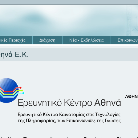
ικές Περιοχές
Διάχυση
Νέα - Εκδηλώσεις
Επικοινων
ηνά Ε.Κ.
ΑΘΗΝΑ