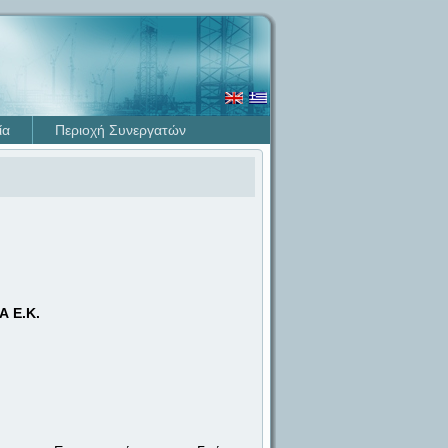
ία
Περιοχή Συνεργατών
 Ε.Κ.